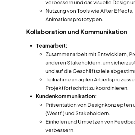
verbessern und das visuelle Design u
Nutzung von Tools wie After Effects, 
Animationsprototypen.
Kollaboration und Kommunikation
Teamarbeit:
Zusammenarbeit mit Entwicklern, Pr
anderen Stakeholdern, um sicherzust
und auf die Geschäftsziele abgestimm
Teilnahme an agilen Arbeitsprozes
Projektfortschritt zu koordinieren.
Kundenkommunikation:
Präsentation von Designkonzepten u
(Westf.) und Stakeholdern.
Einholen und Umsetzen von Feedback
verbessern.