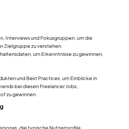
, Interviews und Fokusgruppen, um die
r Zielgruppe zu verstehen.
haltensdaten, um Erkenntnisse zu gewinnen,
ten und Best Practices, um Einblicke in
rends bei diesen Freelancer Jobs,
 Hof zu gewinnen.
ng
ersonas, die typische Nutzerprofile