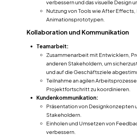
verbessern und das visuelle Design u
Nutzung von Tools wie After Effects, 
Animationsprototypen.
Kollaboration und Kommunikation
Teamarbeit:
Zusammenarbeit mit Entwicklern, Pr
anderen Stakeholdern, um sicherzust
und auf die Geschäftsziele abgestimm
Teilnahme an agilen Arbeitsprozes
Projektfortschritt zu koordinieren.
Kundenkommunikation:
Präsentation von Designkonzepten u
Stakeholdern.
Einholen und Umsetzen von Feedback
verbessern.