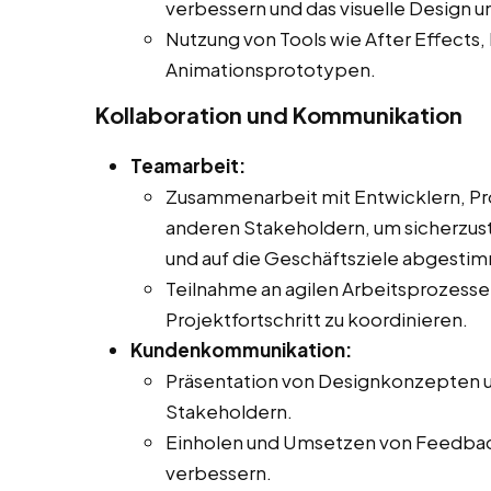
verbessern und das visuelle Design u
Nutzung von Tools wie After Effects, 
Animationsprototypen.
Kollaboration und Kommunikation
Teamarbeit:
Zusammenarbeit mit Entwicklern, Pr
anderen Stakeholdern, um sicherzust
und auf die Geschäftsziele abgestimm
Teilnahme an agilen Arbeitsprozes
Projektfortschritt zu koordinieren.
Kundenkommunikation:
Präsentation von Designkonzepten u
Stakeholdern.
Einholen und Umsetzen von Feedback
verbessern.