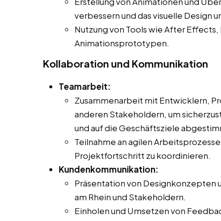
Erstellung von Animationen und Über
verbessern und das visuelle Design u
Nutzung von Tools wie After Effects, 
Animationsprototypen.
Kollaboration und Kommunikation
Teamarbeit:
Zusammenarbeit mit Entwicklern, Pr
anderen Stakeholdern, um sicherzust
und auf die Geschäftsziele abgestimm
Teilnahme an agilen Arbeitsprozes
Projektfortschritt zu koordinieren.
Kundenkommunikation:
Präsentation von Designkonzepten u
am Rhein und Stakeholdern.
Einholen und Umsetzen von Feedback