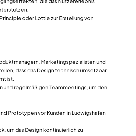
gangseffekten, die das Nutzererlebnis
nterstützen.
Principle oder Lottie zur Erstellung von
oduktmanagern, Marketingspezialisten und
ellen, dass das Design technisch umsetzbar
t ist.
sen und regelmäßigen Teammeetings, um den
nd Prototypen vor Kunden in Ludwigshafen
, um das Design kontinuierlich zu