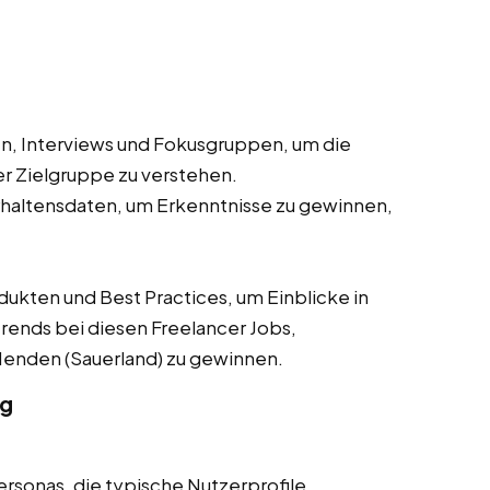
, Interviews und Fokusgruppen, um die
r Zielgruppe zu verstehen.
haltensdaten, um Erkenntnisse zu gewinnen,
ten und Best Practices, um Einblicke in
rends bei diesen Freelancer Jobs,
n Menden (Sauerland) zu gewinnen.
ng
ersonas, die typische Nutzerprofile