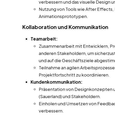
verbessern und das visuelle Design u
Nutzung von Tools wie After Effects, 
Animationsprototypen.
Kollaboration und Kommunikation
Teamarbeit:
Zusammenarbeit mit Entwicklern, Pr
anderen Stakeholdern, um sicherzust
und auf die Geschäftsziele abgestimm
Teilnahme an agilen Arbeitsprozes
Projektfortschritt zu koordinieren.
Kundenkommunikation:
Präsentation von Designkonzepten 
(Sauerland) und Stakeholdern.
Einholen und Umsetzen von Feedback
verbessern.