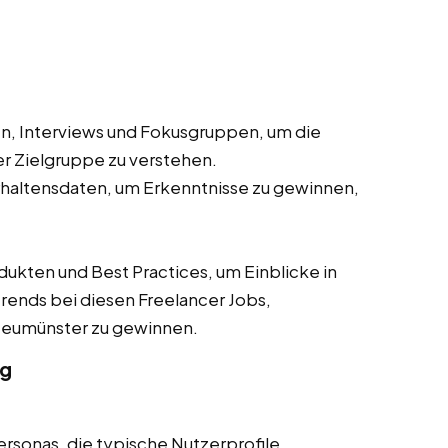
, Interviews und Fokusgruppen, um die
r Zielgruppe zu verstehen.
haltensdaten, um Erkenntnisse zu gewinnen,
ten und Best Practices, um Einblicke in
rends bei diesen Freelancer Jobs,
n Neumünster zu gewinnen.
ng
ersonas, die typische Nutzerprofile