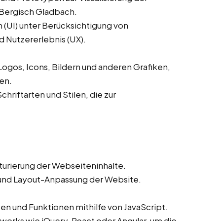
 Bergisch Gladbach.
(UI) unter Berücksichtigung von
d Nutzererlebnis (UX).
ogos, Icons, Bildern und anderen Grafiken,
en.
hriftarten und Stilen, die zur
urierung der Webseiteninhalte.
und Layout-Anpassung der Website.
en und Funktionen mithilfe von JavaScript.
orks wie jQuery, React oder Angular, um die