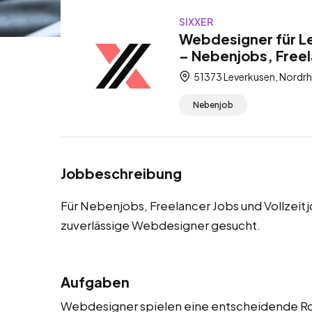
SIXXER
Webdesigner für L
– Nebenjobs, Freel
51373 Leverkusen, Nordrh
Nebenjob
Jobbeschreibung
Für Nebenjobs, Freelancer Jobs und Vollzeit
zuverlässige Webdesigner gesucht.
Aufgaben
Webdesigner spielen eine entscheidende Roll