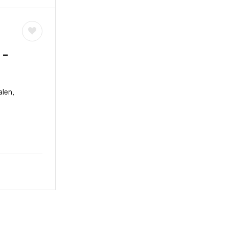
 –
len,