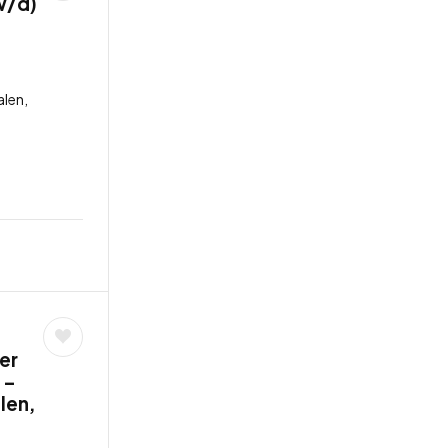
w/d)
len,
er
 –
llen,