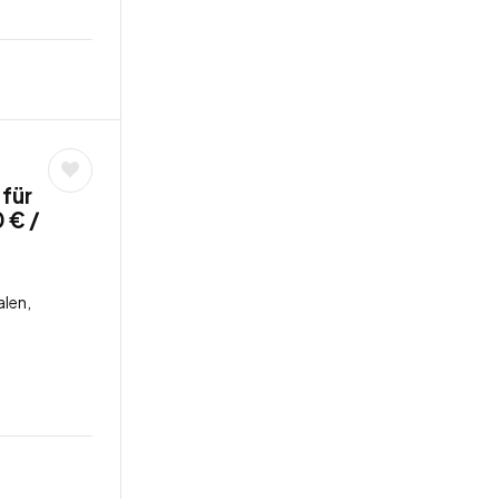
 für
 € /
len,