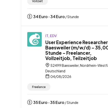
Vollzeit
34
Euro
34
Euro
-
/ Stunde
IT, EDV
User Experience Researcher
Baesweiler (m/w/d) – 35,00
Stunde – Freelancer,
Vollzeitjob, Teilzeitjob
52499 Baesweiler, Nordrhein-Westfa
Deutschland
04/08/2026
Freelance
35
Euro
35
Euro
-
/ Stunde