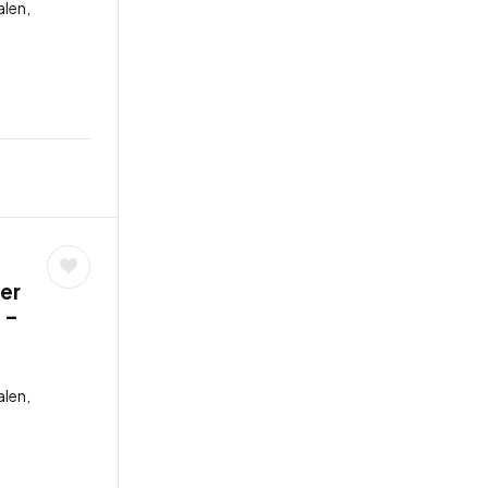
len,
ler
 –
len,