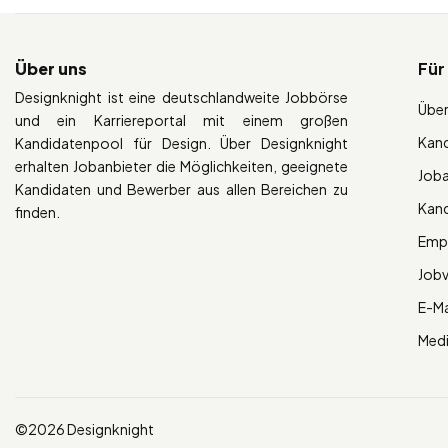
Über uns
Für
Designknight ist eine deutschlandweite Jobbörse
Über
und ein Karriereportal mit einem großen
Kan
Kandidatenpool für Design. Über Designknight
erhalten Jobanbieter die Möglichkeiten, geeignete
Job
Kandidaten und Bewerber aus allen Bereichen zu
Kan
finden.
Empl
Job
E-Ma
Med
©2026 Designknight