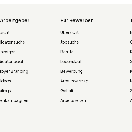
 Arbeitgeber
Für Bewerber
sicht
Übersicht
didatensuche
Jobsuche
O
anzeigen
Berufe
R
didatenpool
Lebenslauf
S
oyer Branding
Bewerbung
K
videos
Arbeitsvertrag
M
ilings
Gehalt
ienkampagnen
Arbeitszeiten
A