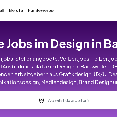
ll
Berufe
Für Bewerber
le Jobs im Design in B
jobs, Stellenangebote, Vollzeitjobs, Teilzeitjob
 Ausbildungsplätze im Design in Baesweiler. 
nden Arbeitgebern aus Grafikdesign, UX/UI Des
ationsdesign, Mediendesign, Brand Design un