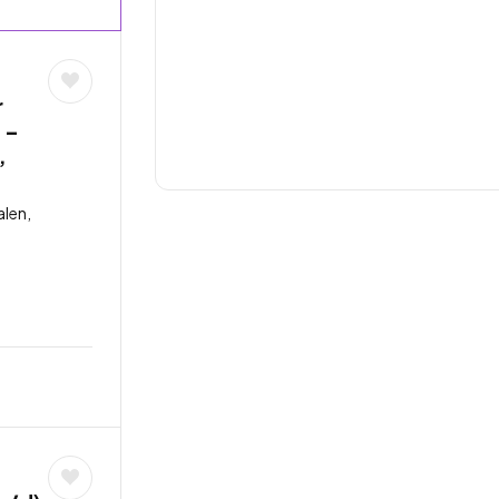
r
 –
,
len,