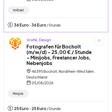
Vollzeit
36
Euro
36
Euro
-
/ Stunde
Grafik, Design
Fotografen für Bocholt
(m/w/d) – 25,00 € / Stunde
– Minijobs, Freelancer Jobs,
Nebenjobs
46395 Bocholt, Nordrhein-Westfalen,
Deutschland
05/08/2026
Minijob
25
Euro
25
Euro
-
/ Stunde