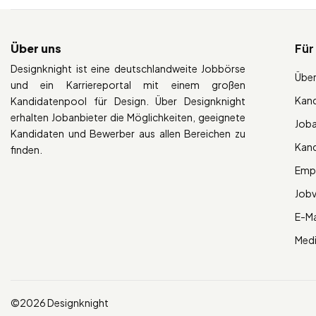
Über uns
Für
Designknight ist eine deutschlandweite Jobbörse
Über
und ein Karriereportal mit einem großen
Kan
Kandidatenpool für Design. Über Designknight
erhalten Jobanbieter die Möglichkeiten, geeignete
Job
Kandidaten und Bewerber aus allen Bereichen zu
Kan
finden.
Empl
Job
E-Ma
Med
©2026 Designknight