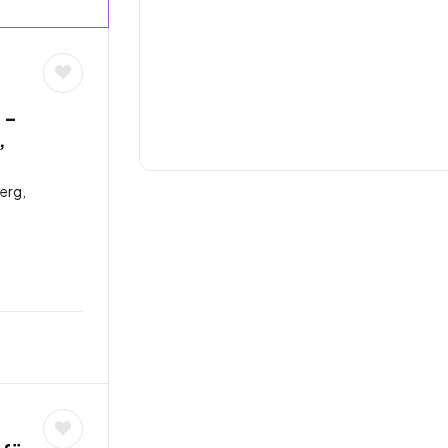
 –
,
erg,