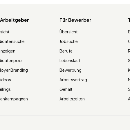
 Arbeitgeber
Für Bewerber
sicht
Übersicht
didatensuche
Jobsuche
O
anzeigen
Berufe
R
didatenpool
Lebenslauf
S
oyer Branding
Bewerbung
K
videos
Arbeitsvertrag
M
ilings
Gehalt
ienkampagnen
Arbeitszeiten
A