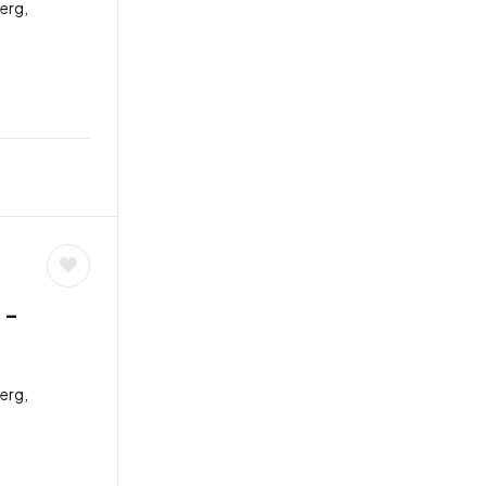
erg,
 –
erg,