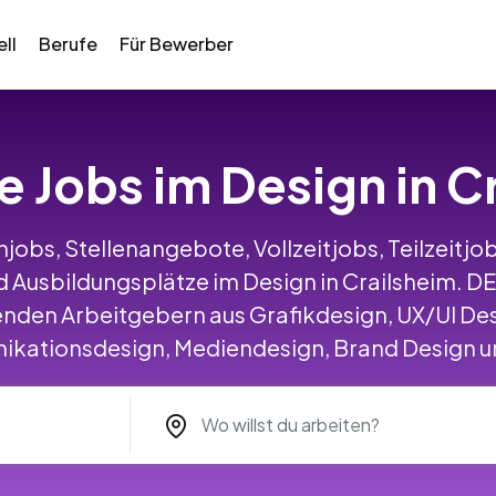
ll
Berufe
Für Bewerber
le Jobs im Design in C
jobs, Stellenangebote, Vollzeitjobs, Teilzeitjob
 Ausbildungsplätze im Design in Crailsheim. 
nden Arbeitgebern aus Grafikdesign, UX/UI Des
ationsdesign, Mediendesign, Brand Design un