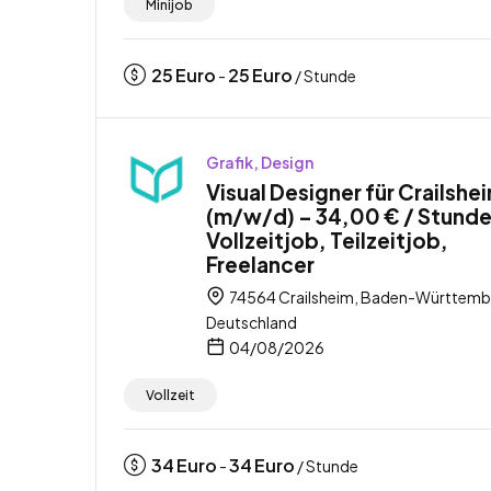
Minijob
25
Euro
25
Euro
-
/ Stunde
Grafik, Design
Visual Designer für Crailshe
(m/w/d) – 34,00 € / Stunde
Vollzeitjob, Teilzeitjob,
Freelancer
74564 Crailsheim, Baden-Württemb
Deutschland
04/08/2026
Vollzeit
34
Euro
34
Euro
-
/ Stunde