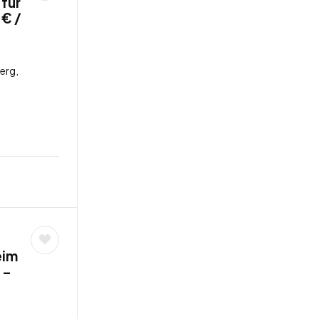
 für
 € /
erg,
eim
 –