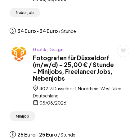
Nebenjob
34
Euro
34
Euro
-
/ Stunde
Grafik, Design
Fotografen für Düsseldorf
(m/w/d) – 25,00 € / Stunde
– Minijobs, Freelancer Jobs,
Nebenjobs
40213 Düsseldorf, Nordrhein-Westfalen,
Deutschland
05/08/2026
Minijob
25
Euro
25
Euro
-
/ Stunde