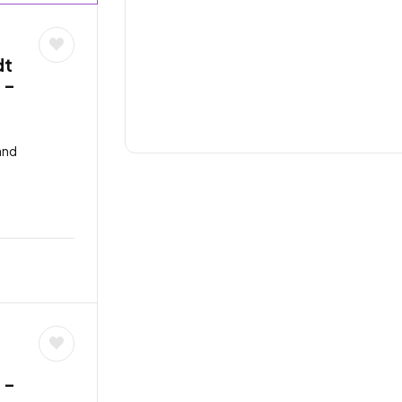
dt
 –
and
 –