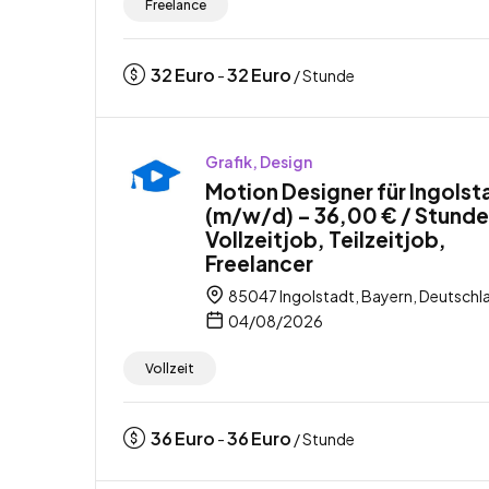
Freelance
32
Euro
32
Euro
-
/ Stunde
Grafik, Design
Motion Designer für Ingolst
(m/w/d) – 36,00 € / Stunde
Vollzeitjob, Teilzeitjob,
Freelancer
85047 Ingolstadt, Bayern, Deutschl
04/08/2026
Vollzeit
36
Euro
36
Euro
-
/ Stunde