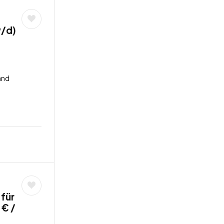
w/d)
and
 für
 € /