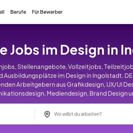
ll
Berufe
Für Bewerber
le Jobs im Design in I
jobs, Stellenangebote, Vollzeitjobs, Teilzeitjob
 Ausbildungsplätze im Design in Ingolstadt. 
nden Arbeitgebern aus Grafikdesign, UX/UI Des
ationsdesign, Mediendesign, Brand Design un