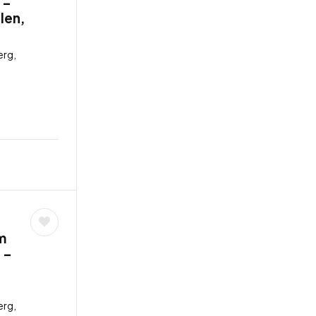
 –
llen,
rg,
m
 –
rg,