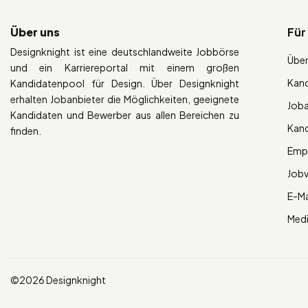
Über uns
Für
Designknight ist eine deutschlandweite Jobbörse
Über
und ein Karriereportal mit einem großen
Kan
Kandidatenpool für Design. Über Designknight
erhalten Jobanbieter die Möglichkeiten, geeignete
Job
Kandidaten und Bewerber aus allen Bereichen zu
Kan
finden.
Empl
Job
E-Ma
Med
©2026 Designknight