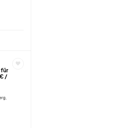
 für
€ /
rg,