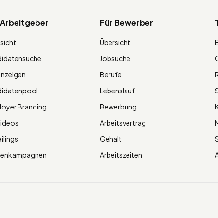
 Arbeitgeber
Für Bewerber
sicht
Übersicht
didatensuche
Jobsuche
O
anzeigen
Berufe
R
didatenpool
Lebenslauf
S
oyer Branding
Bewerbung
K
videos
Arbeitsvertrag
M
ilings
Gehalt
ienkampagnen
Arbeitszeiten
A