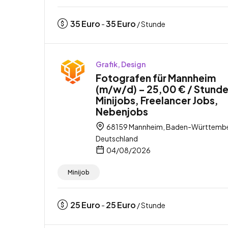
35
Euro
35
Euro
-
/ Stunde
Grafik, Design
Fotografen für Mannheim
(m/w/d) – 25,00 € / Stunde
Minijobs, Freelancer Jobs,
Nebenjobs
68159 Mannheim, Baden-Württembe
Deutschland
04/08/2026
Minijob
25
Euro
25
Euro
-
/ Stunde