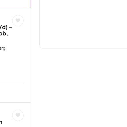
/d) –
job,
rg,
m