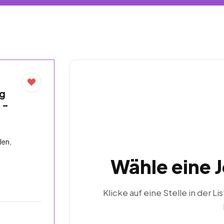
rg
 –
len,
Wähle eine 
Klicke auf eine Stelle in der Li