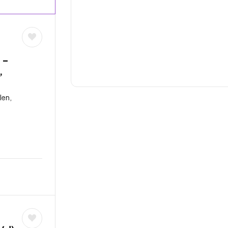
 –
,
len,