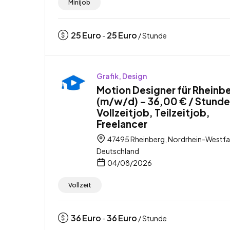
Minijob
25
Euro
25
Euro
-
/ Stunde
Grafik, Design
Motion Designer für Rheinb
(m/w/d) – 36,00 € / Stunde
Vollzeitjob, Teilzeitjob,
Freelancer
47495 Rheinberg, Nordrhein-Westfa
Deutschland
04/08/2026
Vollzeit
36
Euro
36
Euro
-
/ Stunde