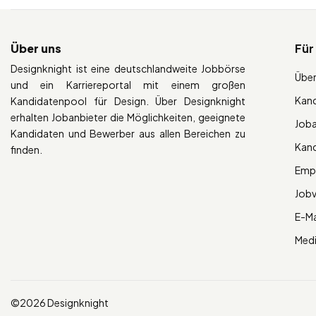
Über uns
Für
Designknight ist eine deutschlandweite Jobbörse
Über
und ein Karriereportal mit einem großen
Kan
Kandidatenpool für Design. Über Designknight
erhalten Jobanbieter die Möglichkeiten, geeignete
Job
Kandidaten und Bewerber aus allen Bereichen zu
Kan
finden.
Empl
Job
E-Ma
Med
©2026 Designknight