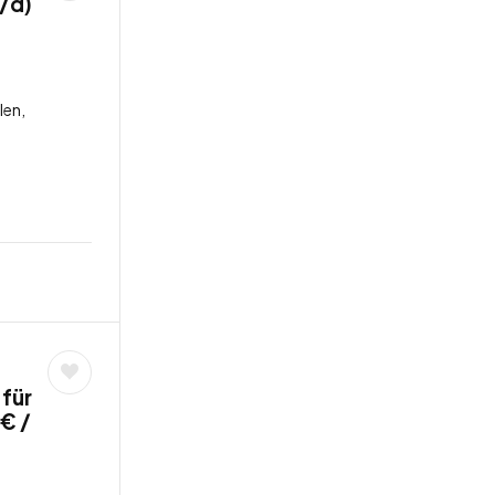
w/d)
len,
 für
€ /