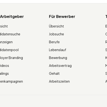
 Arbeitgeber
Für Bewerber
sicht
Übersicht
didatensuche
Jobsuche
O
anzeigen
Berufe
R
didatenpool
Lebenslauf
S
oyer Branding
Bewerbung
K
videos
Arbeitsvertrag
M
ilings
Gehalt
ienkampagnen
Arbeitszeiten
A