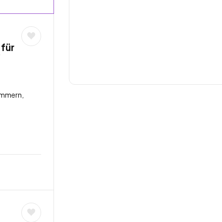
 für
/
ommern,