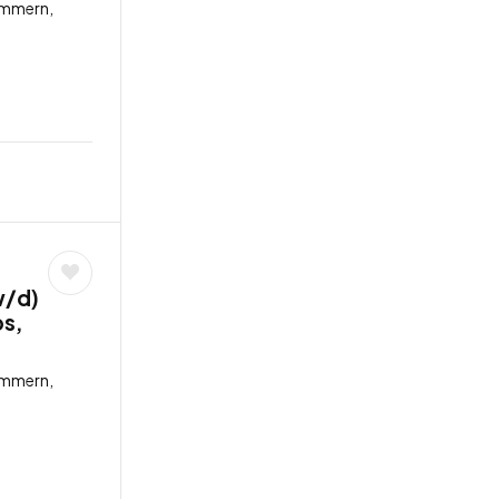
ommern,
w/d)
bs,
ommern,