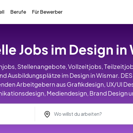
ll
Berufe
Für Bewerber
lle Jobs im Design i
jobs, Stellenangebote, Vollzeitjobs, Teilzeitjob
nd Ausbildungsplätze im Design in Wismar. DE
nden Arbeitgebern aus Grafikdesign, UX/UI Des
ationsdesign, Mediendesign, Brand Design un