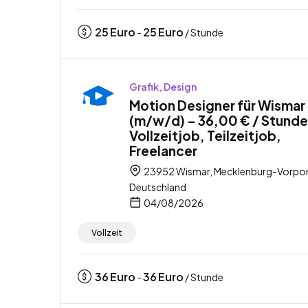
25
Euro
25
Euro
-
/ Stunde
Grafik, Design
Motion Designer für Wismar
(m/w/d) – 36,00 € / Stunde
Vollzeitjob, Teilzeitjob,
Freelancer
23952 Wismar, Mecklenburg-Vorp
Deutschland
04/08/2026
Vollzeit
36
Euro
36
Euro
-
/ Stunde