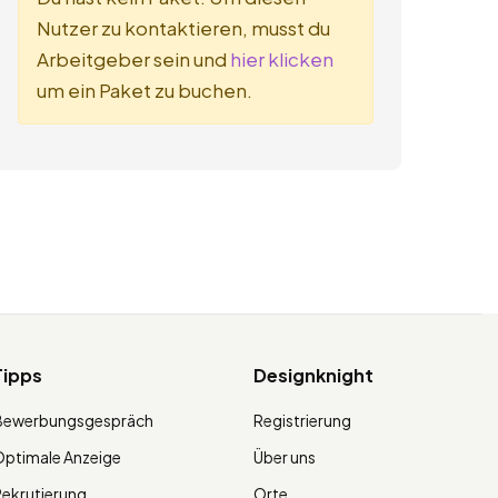
Nutzer zu kontaktieren, musst du
Arbeitgeber sein und
hier klicken
um ein Paket zu buchen.
Tipps
Designknight
Bewerbungsgespräch
Registrierung
ptimale Anzeige
Über uns
ekrutierung
Orte