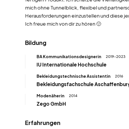
mich ohne Tunnelblick, flexibel und partners
Herausforderungen einzustellen und diese j
Ich freue mich von dir zu hören 🙂
Bildung
BA Kommunikationsdesignerin
2019-2023
IU Internationale Hochschule
Bekleidungstechnische Assistentin
2016
Bekleidungsfachschule Aschaffenbur
Modenäherin
2014
Zego GmbH
Erfahrungen