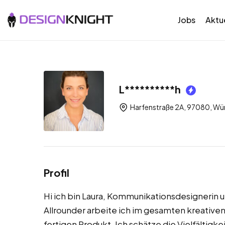
Jobs
Aktue
L**********h
Harfenstraße 2A, 97080, Wü
Profil
Hi ich bin Laura, Kommunikationsdesignerin u
Allrounder arbeite ich im gesamten kreative
fertigen Produkt. Ich schätze die Vielfältigk