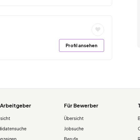
Profil ansehen
 Arbeitgeber
Für Bewerber
sicht
Übersicht
didatensuche
Jobsuche
O
anzeigen
Berufe
R