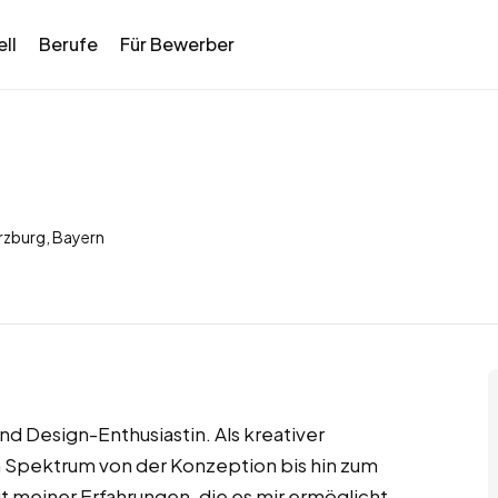
ll
Berufe
Für Bewerber
rzburg, Bayern
nd Design-Enthusiastin. Als kreativer
n Spektrum von der Konzeption bis hin zum
eit meiner Erfahrungen, die es mir ermöglicht,