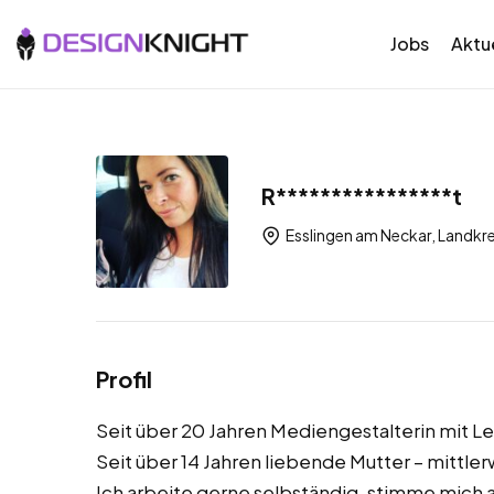
Jobs
Aktue
R****************t
Esslingen am Neckar, Landkr
Profil
Seit über 20 Jahren Mediengestalterin mit Le
Seit über 14 Jahren liebende Mutter – mittler
Ich arbeite gerne selbständig, stimme mic