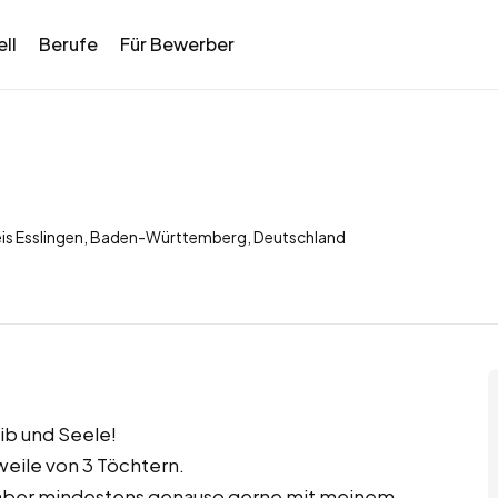
ll
Berufe
Für Bewerber
eis Esslingen, Baden-Württemberg, Deutschland
ib und Seele!
weile von 3 Töchtern.
h aber mindestens genauso gerne mit meinem