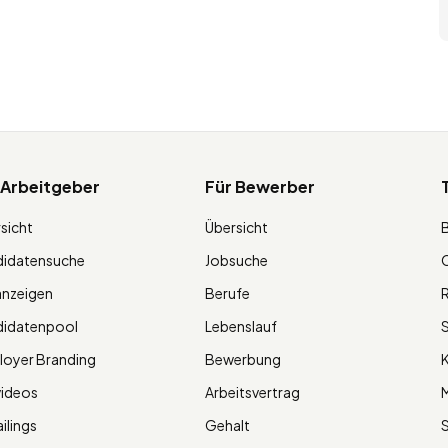
 Arbeitgeber
Für Bewerber
sicht
Übersicht
didatensuche
Jobsuche
O
anzeigen
Berufe
R
didatenpool
Lebenslauf
S
oyer Branding
Bewerbung
K
videos
Arbeitsvertrag
M
ilings
Gehalt