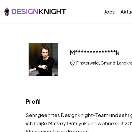
Jobs
Aktue
M**************k
Finsterwald, Gmund, Landkre
Profil
Sehr geehrtes Designknight-Team und sehr
ich heiße Matvey Gritsyuk und wohne seit 2
Kleingewerbe als Fotograf.