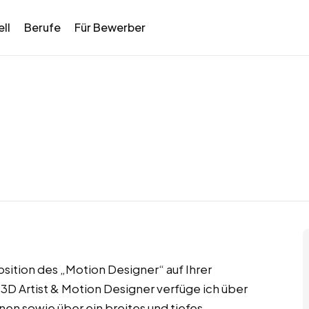
ll
Berufe
Für Bewerber
sition des „Motion Designer“ auf Ihrer
3D Artist & Motion Designer verfüge ich über
en sowie über ein breites und tiefes