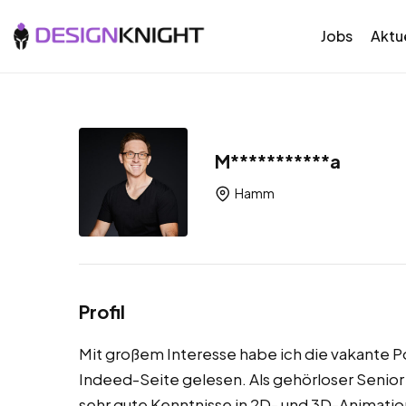
Jobs
Aktue
M***********a
Hamm
Profil
Mit großem Interesse habe ich die vakante Po
Indeed-Seite gelesen. Als gehörloser Senior 
sehr gute Kenntnisse in 2D- und 3D-Animation