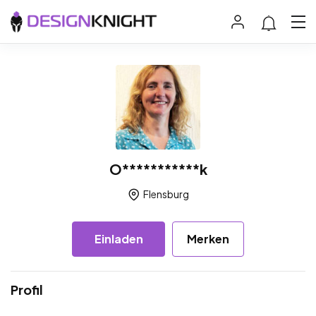
O***********k
Flensburg
Einladen
Merken
Profil