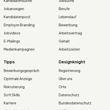
Kandidatensuche
Jobsuche
Jobanzeigen
Berufe
Kandidatenpool
Lebenslauf
Employer Branding
Bewerbung
Jobvideos
Arbeitsvertrag
E-Mailings
Gehalt
Medienkampagnen
Arbeitszeiten
Tipps
Designknight
Bewerbungsgespräch
Registrierung
Optimale Anzeige
Über uns
Rekrutierung
Orte
Soft Skills
Datenschutz
Karriere
Bundesdatenschutz