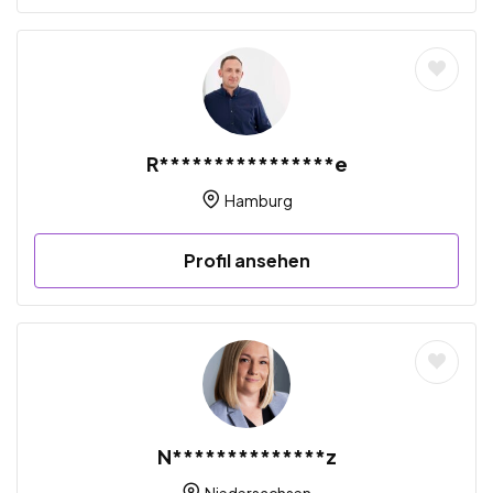
R****************e
Hamburg
Profil ansehen
N**************z
Niedersachsen