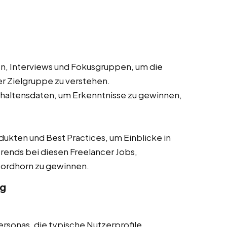
, Interviews und Fokusgruppen, um die
r Zielgruppe zu verstehen.
haltensdaten, um Erkenntnisse zu gewinnen,
ten und Best Practices, um Einblicke in
rends bei diesen Freelancer Jobs,
n Nordhorn zu gewinnen.
ng
ersonas, die typische Nutzerprofile