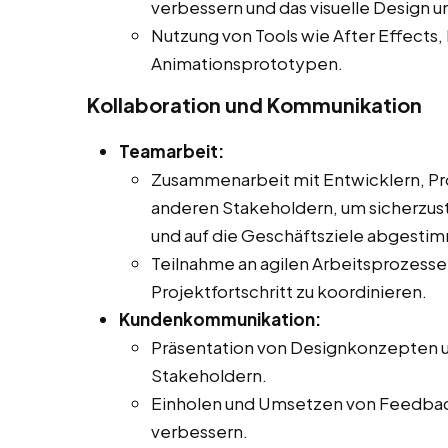
verbessern und das visuelle Design u
Nutzung von Tools wie After Effects, 
Animationsprototypen.
Kollaboration und Kommunikation
Teamarbeit:
Zusammenarbeit mit Entwicklern, Pr
anderen Stakeholdern, um sicherzust
und auf die Geschäftsziele abgestimm
Teilnahme an agilen Arbeitsprozes
Projektfortschritt zu koordinieren.
Kundenkommunikation:
Präsentation von Designkonzepten u
Stakeholdern.
Einholen und Umsetzen von Feedback
verbessern.