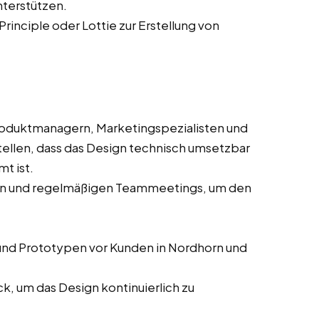
nterstützen.
Principle oder Lottie zur Erstellung von
oduktmanagern, Marketingspezialisten und
ellen, dass das Design technisch umsetzbar
t ist.
sen und regelmäßigen Teammeetings, um den
nd Prototypen vor Kunden in Nordhorn und
, um das Design kontinuierlich zu