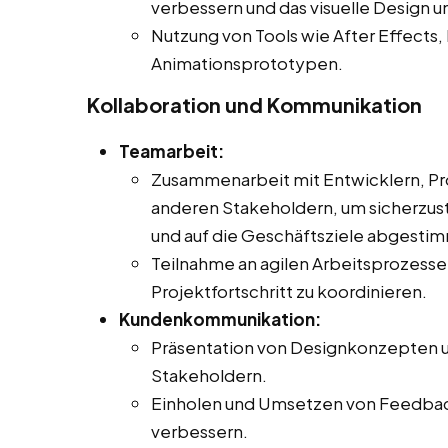
verbessern und das visuelle Design u
Nutzung von Tools wie After Effects, 
Animationsprototypen.
Kollaboration und Kommunikation
Teamarbeit:
Zusammenarbeit mit Entwicklern, Pr
anderen Stakeholdern, um sicherzust
und auf die Geschäftsziele abgestimm
Teilnahme an agilen Arbeitsprozes
Projektfortschritt zu koordinieren.
Kundenkommunikation:
Präsentation von Designkonzepten u
Stakeholdern.
Einholen und Umsetzen von Feedback
verbessern.