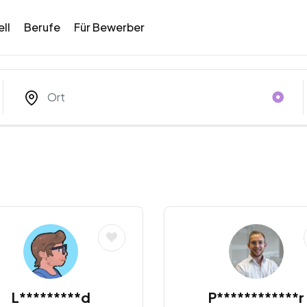
ll
Berufe
Für Bewerber
L*********d
P************r