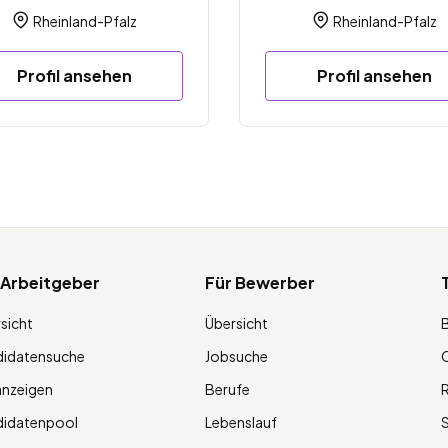
Rheinland-Pfalz
Rheinland-Pfalz
Profil ansehen
Profil ansehen
 Arbeitgeber
Für Bewerber
sicht
Übersicht
didatensuche
Jobsuche
O
anzeigen
Berufe
R
didatenpool
Lebenslauf
S