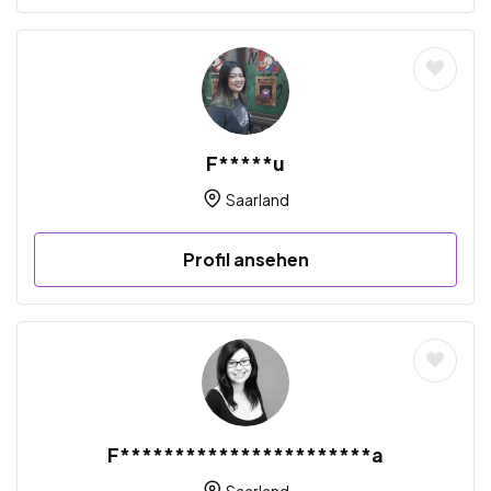
F*****u
Saarland
Profil ansehen
F***********************a
Saarland