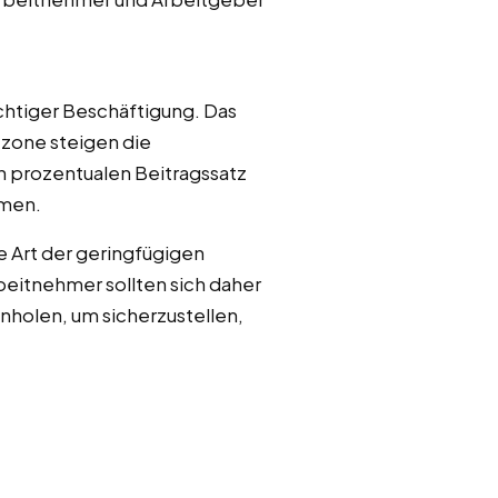
chtiger Beschäftigung. Das
tzone steigen die
n prozentualen Beitragssatz
mmen.
e Art der geringfügigen
eitnehmer sollten sich daher
nholen, um sicherzustellen,