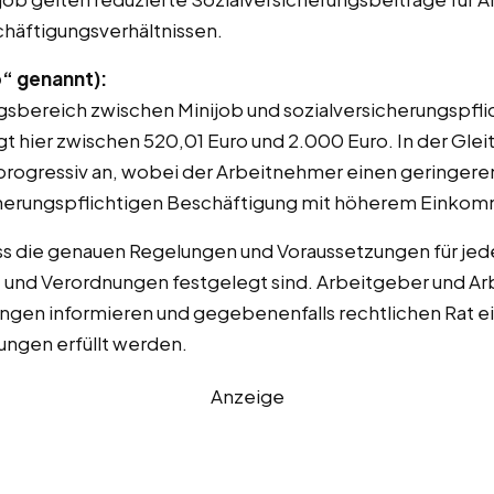
chäftigungsverhältnissen.
b“ genannt):
gsbereich zwischen Minijob und sozialversicherungspfli
gt hier zwischen 520,01 Euro und 2.000 Euro. In der Glei
progressiv an, wobei der Arbeitnehmer einen geringere
rsicherungspflichtigen Beschäftigung mit höherem Einko
ass die genauen Regelungen und Voraussetzungen für jed
und Verordnungen festgelegt sind. Arbeitgeber und Arb
ngen informieren und gegebenenfalls rechtlichen Rat ei
rungen erfüllt werden.
Anzeige