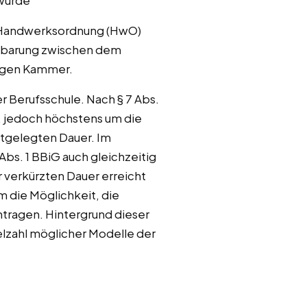
 wurde
ie Handwerksordnung (HwO)
einbarung zwischen dem
igen Kammer.
 Berufsschule. Nach § 7 Abs.
, jedoch höchstens um die
stgelegten Dauer. Im
bs. 1 BBiG auch gleichzeitig
er verkürzten Dauer erreicht
m die Möglichkeit, die
tragen. Hintergrund dieser
ielzahl möglicher Modelle der