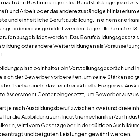
en nach den Bestimmungen des Berufsbildungsgesetzes 
haft und Arbeit oder das andere zuständige Ministerium
ete und einheitliche Berufsausbildung. In einem anerka
ungsordnung ausgebildet werden. Jugendliche unter 18 J
erufen ausgebildet werden. Das Berufsbildungsgesetz s
bildung oder andere Weiterbildungen als Voraussetzung 
f.
ldungsplatz beinhaltet ein Vorstellungsgespräch und in
te sich der Bewerber vorbereiten, um seine Stärken so g
ehört sicher auch, dass er über aktuelle Ereignisse Aus
nte Assessment Center eingesetzt, um Bewerber auszuw
iert je nach Ausbildungsberuf zwischen zwei und dreieinh
el für die Ausbildung zum Industriemechaniker/zur Indu
kerin, wird vom Gesetzgeber in der gültigen Ausbildun
 beantragt und bei guten Leistungen gewährt werden.