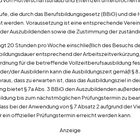
 von Mutterschaftsurlaub und Elternzeit unterbrochen
rufe, die durch das Berufsbildungsgesetz (BBiG) und d
lernt werden. Voraussetzung ist eine entsprechende Ver
der Auszubildenden sowie die Zustimmung der zuständ
gt 20 Stunden pro Woche einschließlich des Besuchs der
usbildungsdauer entsprechend der Arbeitszeitverkürzung
ordnung für die betreffende Vollzeitberufsausbildung fe
r/der Ausbilderin kann die Ausbildungszeit gemäß § 8 A
raus, dass zu erwarten ist, dass das Ausbildungsziel in d
rung bietet § 7a Abs. 3 BBiG den Auszubildenden außerde
bildung bis zum nächstmöglichen Prüfungstermin zu bean
 dass bei der Anwendung von § 7 Absatz 2 aufgrund der V
 ein offizieller Prüfungstermin erreicht werden kann.
Anzeige