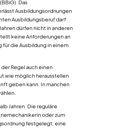
(BBiG). Das
 erlässt Ausbildungsordnungen
nnten Ausbildungsberuf darf
ahren dürfen nicht in anderen
tellt keine Anforderungen an
für die Ausbildung in einem
 der Regel auch einen
ut wie möglich herausstellen
kunft geben kann. In manchen
ählen.
alb Jahren. Die reguläre
striemechanikerin oder zum
gsordnung festgelegt; eine