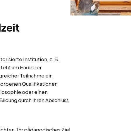
lzeit
isierte Institution, z. B.
 steht am Ende der
lgreicher Teilnahme ein
worbenen Qualifikationen
ilosophie oder einen
Bildung durch ihren Abschluss
chten. Ihr pädagogisches Ziel