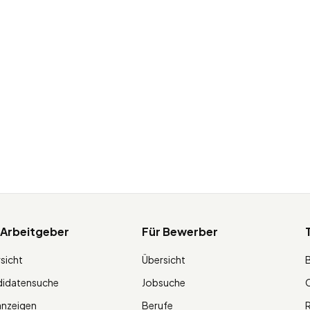
 Arbeitgeber
Für Bewerber
sicht
Übersicht
didatensuche
Jobsuche
O
anzeigen
Berufe
R