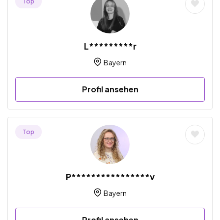
Top
L*********r
Bayern
Profil ansehen
Top
P****************v
Bayern
Profil ansehen