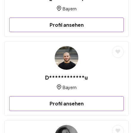
Bayern
Profil ansehen
D************u
Bayern
Profil ansehen