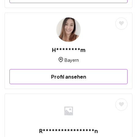
H********m
Bayern
Profil ansehen
R*****************n