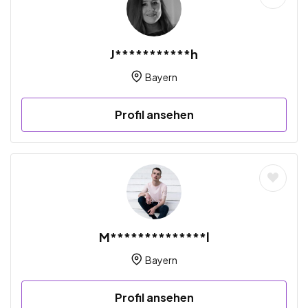
J***********h
Bayern
Profil ansehen
M**************l
Bayern
Profil ansehen