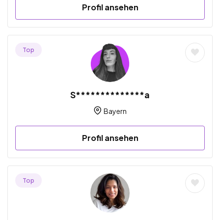
Profil ansehen
Top
S**************a
Bayern
Profil ansehen
Top