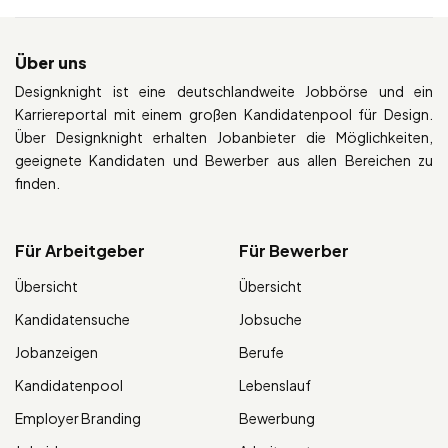
Über uns
Designknight ist eine deutschlandweite Jobbörse und ein
Karriereportal mit einem großen Kandidatenpool für Design.
Über Designknight erhalten Jobanbieter die Möglichkeiten,
geeignete Kandidaten und Bewerber aus allen Bereichen zu
finden.
Für Arbeitgeber
Für Bewerber
Übersicht
Übersicht
Kandidatensuche
Jobsuche
Jobanzeigen
Berufe
Kandidatenpool
Lebenslauf
Employer Branding
Bewerbung