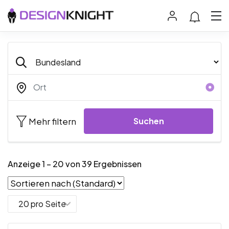
Mehr filtern
Suchen
Anzeige
1
–
20
von 39 Ergebnissen