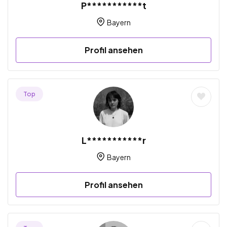
P***********t
Bayern
Profil ansehen
Top
L***********r
Bayern
Profil ansehen